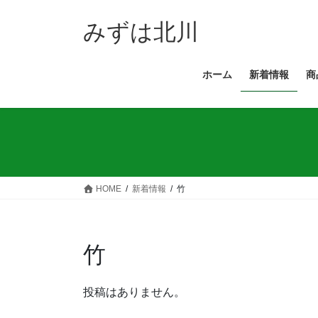
コ
ナ
ン
ビ
みずは北川
テ
ゲ
ン
ー
ホーム
新着情報
商
ツ
シ
へ
ョ
ス
ン
キ
に
ッ
移
プ
動
HOME
新着情報
竹
竹
投稿はありません。