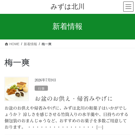
コ
ナ
みずは北川
ン
ビ
テ
ゲ
ン
ー
新着情報
ツ
シ
へ
ョ
ス
ン
HOME
新着情報
梅一爽
キ
に
ッ
移
プ
動
梅一爽
2026年7月9日
行事
お盆のお供え・帰省みやげに
お盆のお供えや帰省みやげに、みずは北川の和菓子はいかがでし
ょうか？ 涼しさを感じさせる竹筒入りの水羊羹や、日持ちのする
個包装のおまんじゅうなど、おすすめのお菓子を多数ご用意して
おります。 ・・・・・・・・・・・・・・・・ […]