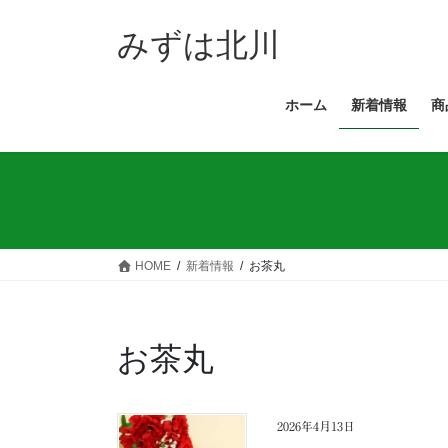
コ
ナ
ン
ビ
みずは北川
テ
ゲ
ン
ー
ホーム
新着情報
商
ツ
シ
へ
ョ
ス
ン
キ
に
ッ
移
プ
動
HOME
新着情報
お茶丸
お茶丸
2026年4月13日